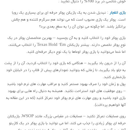
خوش شانسی در برد 100% را دنبال نمایید .
بازی انفجار
: تبدیل شدن به یک بازیکن پوکر حرفه ای برای بسیاری یک رویا
است. پوکر یک بازی محبوب است که می تواند هم سرگرم کننده و هم چالش
برانگیز باشد. اما چگونه می توان آن را به سطح بعدی برد؟
بازی پوکر خود را انتخاب کنید و به آن بچسبید – بهترین متخصصان پوکر در یک
نوع پوکر تخصص دارند. بیشتر بازیکنان Texas Hold ‘Em را انتخاب می‌کنند،
اما شما می‌توانید با بازی پوکر اوماها یا یک نوع دیگر حرفه‌ای کنید.
آن را از درون یاد بگیرید – هنگامی که بازی خود را انتخاب کردید، آن را از پشت
به جلو یاد بگیرید، تا زمانی که بتوانید نمودارهای پیش از فلاپ را در خیابان خود
بازشماری کنید.
پول و زمان خود را صرف بهبود مستمر کنید و مراقب مهارت های نرم خود باشید
– روی موفقیت های خود استراحت نکنید. همیشه به دنبال راه هایی برای بهبود
بازی خود باشید و روی مهارت های نرم پوکر خود تمرکز کنید (که در این مقاله به
آنها خواهیم پرداخت).
روی مسابقات تمرکز نکنید – مسابقات در مقیاس بزرگ، مانند WSOP، بازیکنان
حرفه ای پوکر زیادی را جذب می کند، اما می توانید با بازی پوکر در یک کازینو