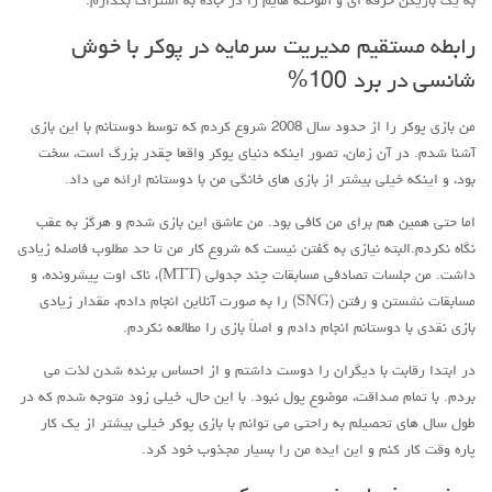
به یک بازیکن حرفه ای و آموخته هایم را در جاده به اشتراک بگذارم.
رابطه مستقیم مدیریت سرمایه در پوکر با خوش
شانسی در برد 100%
من بازی پوکر را از حدود سال 2008 شروع کردم که توسط دوستانم با این بازی
آشنا شدم. در آن زمان، تصور اینکه دنیای پوکر واقعا چقدر بزرگ است، سخت
بود، و اینکه خیلی بیشتر از بازی های خانگی من با دوستانم ارائه می داد.
اما حتی همین هم برای من کافی بود. من عاشق این بازی شدم و هرگز به عقب
نگاه نکردم.البته نیازی به گفتن نیست که شروع کار من تا حد مطلوب فاصله زیادی
داشت. من جلسات تصادفی مسابقات چند جدولی (MTT)، ناک اوت پیشرونده، و
مسابقات نشستن و رفتن (SNG) را به صورت آنلاین انجام دادم، مقدار زیادی
بازی نقدی با دوستانم انجام دادم و اصلاً بازی را مطالعه نکردم.
در ابتدا رقابت با دیگران را دوست داشتم و از احساس برنده شدن لذت می
بردم. با تمام صداقت، موضوع پول نبود. با این حال، خیلی زود متوجه شدم که در
طول سال های تحصیلم به راحتی می توانم با بازی پوکر خیلی بیشتر از یک کار
پاره وقت کار کنم و این ایده من را بسیار مجذوب خود کرد.